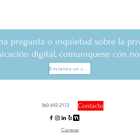
una pregunta o inquietud sobre la pri
cación digital, comuníquese con no
Envíenos un correo electrónico
Contacto
360-692-2172
Carreras