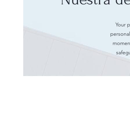
Your p
personal
moment 
safegu