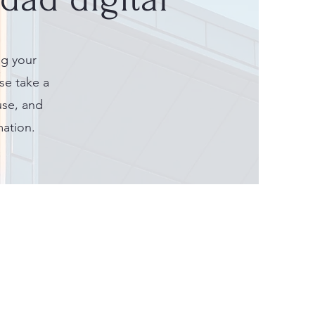
ng your
se take a
use, and
mation.